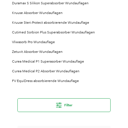
Duramax S Silikon Superabsorber Wundauflagen
Kruuse Absorber Wundauflagen
Kruuse Steri-Protect absorbierende Wundauflage
Cutimed Sorbion Plus Superabsorber Wundauflagen
Vliwasorb Pro Wundauflage
Zetuvit Absorber Wundauflagen
Curea Medical P1 Superasorber Wundauflage
Curea Medical P2 Absorber Wundauflagen
FV EquiDress absorbierende Wundauflage
Filter