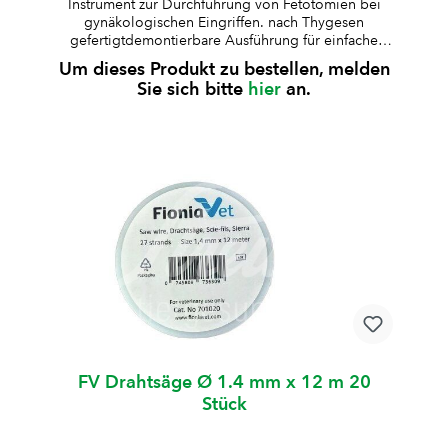
Instrument zur Durchführung von Fetotomien bei
gynäkologischen Eingriffen. nach Thygesen
gefertigtdemontierbare Ausführung für einfache
Reinigung und TransportLänge 85 cmmit Griff zur
Um dieses Produkt zu bestellen, melden
Fixierung der geburtshilflichen Kettevernickelte
Sie sich bitte
hier
an.
Ausführung Zubehör: Tasche aus Kunstleder,
genähtFarbe: grün
FV Drahtsäge Ø 1.4 mm x 12 m 20
Stück