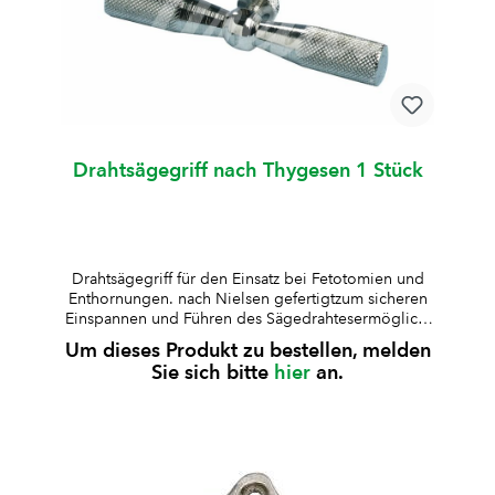
Drahtsägegriff nach Thygesen 1 Stück
Drahtsägegriff für den Einsatz bei Fetotomien und
Enthornungen. nach Nielsen gefertigtzum sicheren
Einspannen und Führen des Sägedrahtesermöglicht
eine präzise Kontrolle und gleichmässige
Um dieses Produkt zu bestellen, melden
Kraftübertragungmit Quergriffen für sicheren Halt
Sie sich bitte
hier
an.
und beidseitiges ArbeitenDrahtführung durch den
Griff mit Fixierung durch Umwicklung und
Zugspannungkein mechanischer
Klemmmechanismus erforderlich