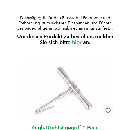
Drahtsägegriff für den Einsatz bei Fetotomie und
Enthornung. zum sicheren Einspannen und Führen
des Sägedrahtesmit Schraubmechanismus zur festen
und einfachen Klemmungermöglicht eine präzise
Um dieses Produkt zu bestellen, melden
Kontrolle und gleichmässige KraftübertragungGriff
Sie sich bitte
hier
an.
mit strukturierter Oberfläche für sicheren und
rutschfesten Halt Hinweis:Empfohlene Anwendung
mit der FioniaVet Drahtsäge (Art.-Nr. P10381)
Gigli-Drahtsägegriff 1 Paar