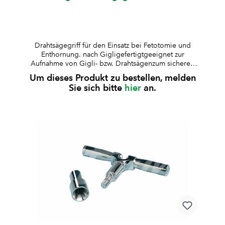
Drahtsägegriff für den Einsatz bei Fetotomie und
Enthornung. nach Gigligefertigtgeeignet zur
Aufnahme von Gigli- bzw. Drahtsägenzum sicheren
Einhängen und Führen des Sägedrahtesermöglicht
Um dieses Produkt zu bestellen, melden
eine präzise Kontrolle und gleichmässige
Sie sich bitte
hier
an.
Kraftübertragungergonomische Griffausführung für
sicheres ArbeitenBesonderhiet: Draht wird hier
eingehängt (nicht geklemmt) -> schneller Wechsel
möglich