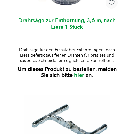
Drahtsäge zur Enthornung, 3,6 m, nach
Liess 1 Stück
Drahtsäge für den Einsatz bei Enthornungen. nach
Liess gefertigtaus feinen Drähten für präzises und
sauberes Schneidenermöglicht eine kontrollierte
und gleichmässige Schnittführungflexibel und
Um dieses Produkt zu bestellen, melden
gleichzeitig reissfestpraktische
Sie sich bitte
hier
an.
Spenderdosekompatibel mit stab- oder
ringförmigen Drahtsägengriffen