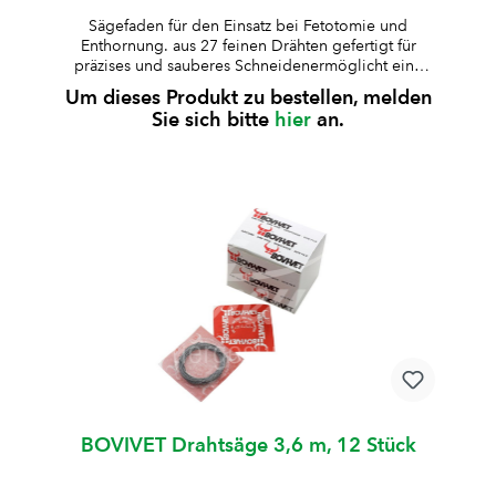
Sägefaden für den Einsatz bei Fetotomie und
Enthornung. aus 27 feinen Drähten gefertigt für
präzises und sauberes Schneidenermöglicht eine
kontrollierte und zuverlässige
Um dieses Produkt zu bestellen, melden
Schnittführungwahlweise in Blisterverpackung (3,6
Sie sich bitte
hier
an.
m, 12 Stück) oder Kunststoffdose (10 m / 12 m)
erhältlich
BOVIVET Drahtsäge 3,6 m, 12 Stück