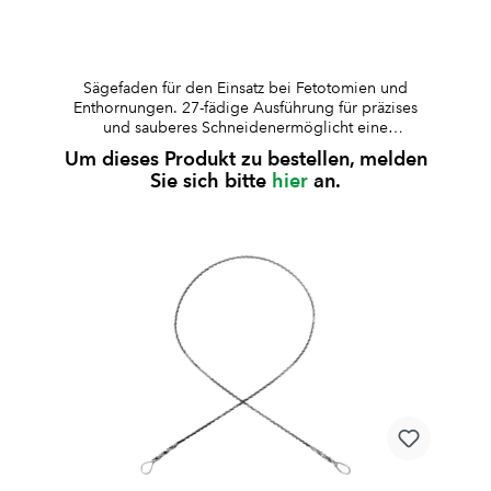
Sägefaden für den Einsatz bei Fetotomien und
Enthornungen. 27-fädige Ausführung für präzises
und sauberes Schneidenermöglicht eine
kontrollierte und zuverlässige
Um dieses Produkt zu bestellen, melden
Schnittführungkompatibel mit gängigen Gigli-
Sie sich bitte
hier
an.
DrahtsägegriffenDurchmesser: 1,4 mmLänge:
wahlweise 30 oder 40 cm