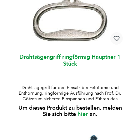
Drahtsägengriff ringförmig Hauptner 1
Stück
Drahtsägegriff für den Einsatz bei Fetotomie und
Enthornung. ringförmige Ausführung nach Prof. Dr.
Götzezum sicheren Einspannen und Führen des
Sägedrahtesergonomische Form für sicheres und
Um dieses Produkt zu bestellen, melden
kraftsparendes Arbeitenvernickelte Ausführung
Sie sich bitte
hier
an.