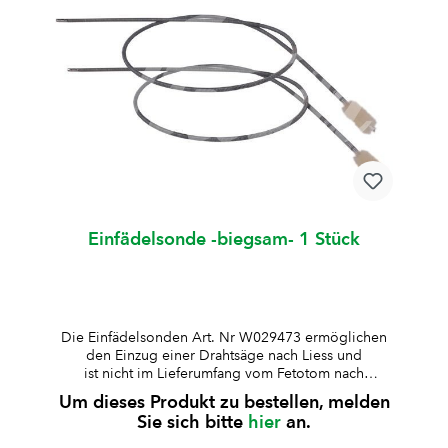
AusführungBesonderheit: sehr fester Halt durch
Schraubklemmung
Einfädelsonde -biegsam- 1 Stück
Die Einfädelsonden Art. Nr W029473 ermöglichen
den Einzug einer Drahtsäge nach Liess und
ist nicht im Lieferumfang vom Fetotom nach
Thygesen Art. Nr.W029450 enthalten. Bei Bedarf
Um dieses Produkt zu bestellen, melden
bitte extra bestellen: W029473 (biegsame Sonde)
Sie sich bitte
hier
an.
oder W008165 (starre Sonde)