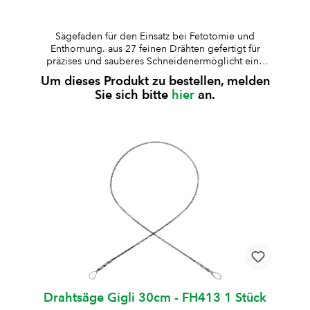
Sägefaden für den Einsatz bei Fetotomie und
Enthornung. aus 27 feinen Drähten gefertigt für
präzises und sauberes Schneidenermöglicht eine
kontrollierte und zuverlässige
Um dieses Produkt zu bestellen, melden
Schnittführungwahlweise in Blisterverpackung (3,6
Sie sich bitte
hier
an.
m, 12 Stück) oder Kunststoffdose (10 m / 12 m)
erhältlich
Drahtsäge Gigli 30cm - FH413 1 Stück