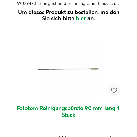
W029473 ermöglichen den Einzug einer Liess`schen
Drahtsäge und sind nicht im Lieferumfang von
Um dieses Produkt zu bestellen, melden
W029450 enthalten. Bei Bedarf bitte extra bestellen:
Sie sich bitte
hier
an.
W029473 und W008165 Tasche zu Fetotom: Tasche
aus Kunstleder, genäht.Farbe: grün
Fetotom Reinigungsbürste 90 mm lang 1
Stück