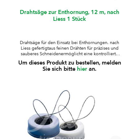
Drahtsäge zur Enthornung, 12 m, nach
Liess 1 Stück
Drahtsäge für den Einsatz bei Enthornungen. nach
Liess gefertigtaus feinen Drähten für präzises und
sauberes Schneidenermöglicht eine kontrollierte
und gleichmässige Schnittführungflexibel und
Um dieses Produkt zu bestellen, melden
gleichzeitig reissfestpraktische
Sie sich bitte
hier
an.
Spenderdosekompatibel mit stab- oder
ringförmigen Drahtsägengriffen