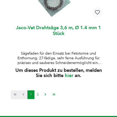
Jaco-Vet Drahtsäge 3,6 m, Ø 1.4 mm 1
Stück
Sägefaden für den Einsatz bei Fetotomie und
Enthornung. 27-fädige, sehr feine Ausführung für
präzises und sauberes Schneidenermöglicht eine
kontrollierte und zuverlässige SchnittführungLänge:
Um dieses Produkt zu bestellen, melden
3,6 mDurchmesser: 1,4 mmeinzeln verpackt in
Sie sich bitte
hier
an.
praktischer Blisterverpackung
1
2