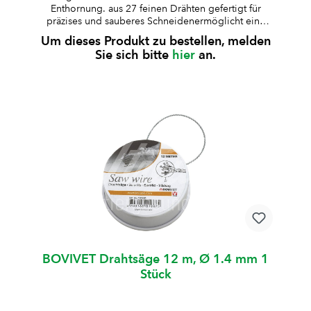
Enthornung. aus 27 feinen Drähten gefertigt für
präzises und sauberes Schneidenermöglicht eine
kontrollierte und zuverlässige
Um dieses Produkt zu bestellen, melden
Schnittführungwahlweise in Blisterverpackung (3,6
Sie sich bitte
hier
an.
m, 12 Stück) oder Kunststoffdose (10 m / 12 m)
erhältlich
BOVIVET Drahtsäge 12 m, Ø 1.4 mm 1
Stück