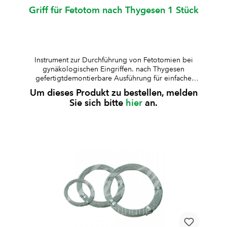
Griff für Fetotom nach Thygesen 1 Stück
Instrument zur Durchführung von Fetotomien bei
gynäkologischen Eingriffen. nach Thygesen
gefertigtdemontierbare Ausführung für einfache
Reinigung und TransportLänge 85 cmmit Griff zur
Um dieses Produkt zu bestellen, melden
Fixierung der geburtshilflichen Kettevernickelte
Sie sich bitte
hier
an.
Ausführung Zubehör: Tasche aus Kunstleder,
genähtFarbe: grün