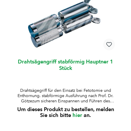
Drahtsägengriff stabförmig Hauptner 1
Stück
Drahtsägegriff für den Einsatz bei Fetotomie und
Enthornung. stabförmige Ausführung nach Prof. Dr.
Götzezum sicheren Einspannen und Führen des
SägedrahtesFixierung des Drahtes über
Um dieses Produkt zu bestellen, melden
Flügelschraubeermöglicht eine präzise Kontrolle
Sie sich bitte
hier
an.
und gleichmässige KraftübertragungGriff mit
strukturierter Oberfläche für sicheren und
rutschfesten Haltvernickelte