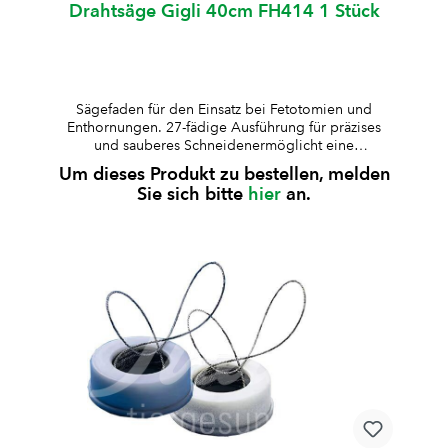
Drahtsäge Gigli 40cm FH414 1 Stück
Sägefaden für den Einsatz bei Fetotomien und
Enthornungen. 27-fädige Ausführung für präzises
und sauberes Schneidenermöglicht eine
kontrollierte und zuverlässige
Um dieses Produkt zu bestellen, melden
Schnittführungkompatibel mit gängigen Gigli-
Sie sich bitte
hier
an.
DrahtsägegriffenDurchmesser: 1,4 mmLänge:
wahlweise 30 oder 40 cm