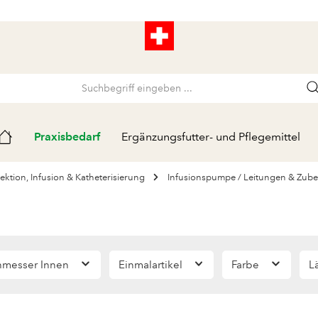
Praxisbedarf
Ergänzungsfutter- und Pflegemittel
njektion, Infusion & Katheterisierung
Infusionspumpe / Leitungen & Zub
hmesser Innen
Einmalartikel
Farbe
L