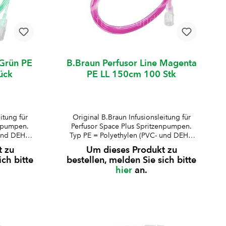
 Grün PE
B.Braun Perfusor Line Magenta
ück
PE LL 150cm 100 Stk
itung für
Original B.Braun Infusionsleitung für
enpumpen.
Perfusor Space Plus Spritzenpumpen.
und DEHP-
Typ PE = Polyethylen (PVC- und DEHP-
s 2
frei)Druckbeständig bis 2
t zu
Um dieses Produkt zu
in blau,
barfarbkodierte Varianten in blau,
ich bitte
bestellen, melden Sie sich bitte
Lock-
magenta und grünLuer-Lock-
hier
an.
nAussen-ø
Ansatzminimales RestvolumenAussen-ø
-ø
Schlauch: 2 mmInnen-ø
ür P60004
Schlauch: 1 mmkompatibel für P60004
 Plus
B.Braun Perfusor Space Plus
 ermöglich
SpritzenpumpeBesonderheit: ermöglich
potenter
t farbliche Zuordnung hochpotenter
Arzneimittel