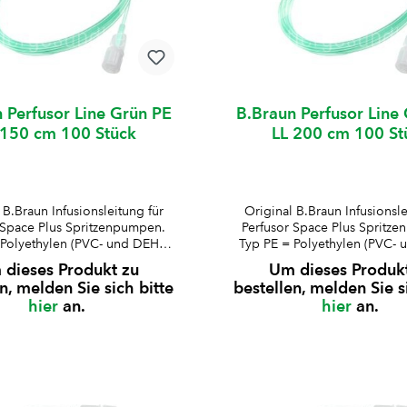
 Perfusor Line Grün PE
B.Braun Perfusor Line
 150 cm 100 Stück
LL 200 cm 100 St
 B.Braun Infusionsleitung für
Original B.Braun Infusionsle
 Space Plus Spritzenpumpen.
Perfusor Space Plus Spritz
 Polyethylen (PVC- und DEHP-
Typ PE = Polyethylen (PVC- 
ei)Druckbeständig bis 2
frei)Druckbeständig bi
dieses Produkt zu
Um dieses Produk
kodierte Varianten in blau,
barfarbkodierte Varianten 
n, melden Sie sich bitte
bestellen, melden Sie s
nta und grünLuer-Lock-
magenta und grünLuer-
hier
an.
hier
an.
nimales RestvolumenAussen-ø
Ansatzminimales Restvolume
chlauch: 2 mmInnen-ø
Schlauch: 2 mmInnen
: 1 mmkompatibel für P60004
Schlauch: 1 mmkompatibel f
aun Perfusor Space Plus
B.Braun Perfusor Space
umpeBesonderheit: ermöglich
SpritzenpumpeBesonderheit:
iche Zuordnung hochpotenter
t farbliche Zuordnung hoch
Arzneimittel
Arzneimittel