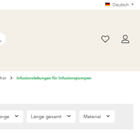
Deutsch
ehör
Infusionsleitungen für Infusionspumpen
änge
Länge gesamt
Material