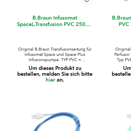
B.Braun Infusomat
B.Braun
SpaceL.Transfusion PVC 250cm
PVC 
100Stk m.Zuspritz
Original B.Braun Transfusionseitung für
Original
Infusomat Space und Space Plus
Perfusor
Infusionspumpe. TYP PVC =
Typ PVC
Polyvinylchlorid (DEHP-
fr
Um dieses Produkt zu
Um 
frei)mit PrimeStopkein AirStop200 μm
ba
bestellen, melden Sie sich bitte
bestelle
BlutfilterSpin-Lock-Ansatz (rotierender
Ansatzmi
hier
an.
Luer-Lock-Ansatz)Innen-ø Schlauch:
Schlauc
3 mmAussen-ø Schlauch: 4.1 mmmit 1x
1.5 mmSc
Zuspritzport Typ Injektion Safeflow
Mod
(nadelfrei)
1.
erhältlichkompatibel für P69829 und P6
0.9 mmko
0003 B.Braun Infusomat Space und
Perfuso
Space Plus Infusionspumpe