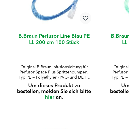
B.Braun Perfusor Line Blau PE
B.Braun
LL 200 cm 100 Stück
LL
Original B.Braun Infusionsleitung für
Original
Perfusor Space Plus Spritzenpumpen.
Perfusor
Typ PE = Polyethylen (PVC- und DEHP-
Typ PE =
frei)Druckbeständig bis 2
fr
Um dieses Produkt zu
Um 
barfarbkodierte Varianten in blau,
barfarb
bestellen, melden Sie sich bitte
bestelle
magenta und grünLuer-Lock-
mage
hier
an.
Ansatzminimales RestvolumenAussen-ø
Ansatzmi
Schlauch: 2 mmInnen-ø
S
Schlauch: 1 mmkompatibel für P60004
Schlauch
B.Braun Perfusor Space Plus
B.Br
SpritzenpumpeBesonderheit: ermöglich
Spritzenp
t farbliche Zuordnung hochpotenter
t farbl
Arzneimittel