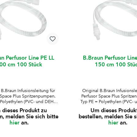
n Perfusor Line PE LL
B.Braun Perfusor Lin
00 cm 100 Stück
150 cm 100 Stü
 B.Braun Infusionsleitung für
Original B.Braun Infusionsle
 Space Plus Spritzenpumpen.
Perfusor Space Plus Spritz
 Polyethylen (PVC- und DEHP-
Typ PE = Polyethylen (PVC- 
ei)Druckbeständig bis 2
frei)Druckbeständig bi
dieses Produkt zu
Um dieses Produk
rtransparentLuer-Lock-
bartransparentLuer-Lo
n, melden Sie sich bitte
bestellen, melden Sie s
nimales RestvolumenAussen-ø
Ansatzminimales Restvolume
hier
an.
hier
an.
chlauch: 2 mmInnen-ø
Schlauch: 2 mmInnen
: 1 mmkompatibel für P60004
Schlauch: 1 mmkompatibel f
aun Perfusor Space Plus
B.Braun Perfusor Space