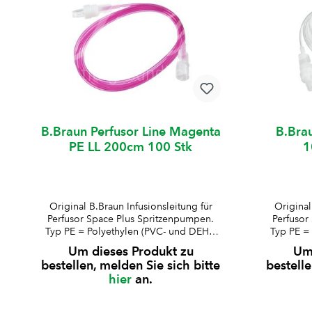
B.Braun Perfusor Line Magenta
B.Brau
PE LL 200cm 100 Stk
1
Original B.Braun Infusionsleitung für
Original
Perfusor Space Plus Spritzenpumpen.
Perfusor
Typ PE = Polyethylen (PVC- und DEHP-
Typ PE =
frei)Druckbeständig bis 2
fr
Um dieses Produkt zu
Um 
barfarbkodierte Varianten in blau,
ba
bestellen, melden Sie sich bitte
bestelle
magenta und grünLuer-Lock-
Ansatzmi
hier
an.
Ansatzminimales RestvolumenAussen-ø
S
Schlauch: 2 mmInnen-ø
Schlauch
Schlauch: 1 mmkompatibel für P60004
B.Br