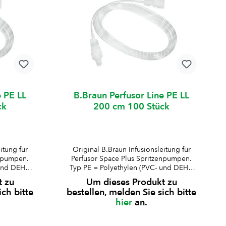
e PE LL
B.Braun Perfusor Line PE LL
ck
200 cm 100 Stück
itung für
Original B.Braun Infusionsleitung für
enpumpen.
Perfusor Space Plus Spritzenpumpen.
und DEHP-
Typ PE = Polyethylen (PVC- und DEHP-
s 2
frei)Druckbeständig bis 2
t zu
Um dieses Produkt zu
ck-
bartransparentLuer-Lock-
ich bitte
bestellen, melden Sie sich bitte
nAussen-ø
Ansatzminimales RestvolumenAussen-ø
hier
an.
-ø
Schlauch: 2 mmInnen-ø
ür P60004
Schlauch: 1 mmkompatibel für P60004
 Plus
B.Braun Perfusor Space Plus