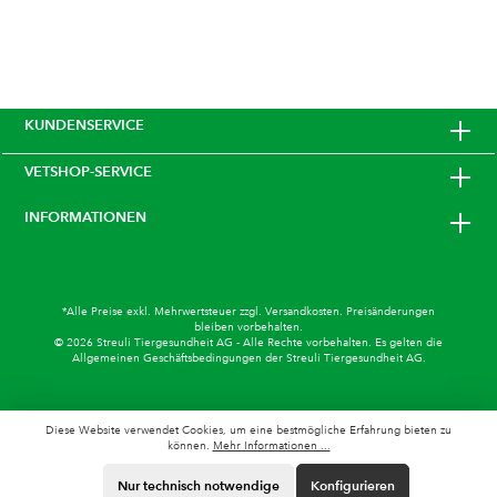
KUNDENSERVICE
VETSHOP-SERVICE
INFORMATIONEN
*Alle Preise exkl. Mehrwertsteuer zzgl.
Versandkosten
. Preisänderungen
bleiben vorbehalten.
© 2026 Streuli Tiergesundheit AG - Alle Rechte vorbehalten. Es gelten die
Allgemeinen Geschäftsbedingungen
der Streuli Tiergesundheit AG.
Diese Website verwendet Cookies, um eine bestmögliche Erfahrung bieten zu
können.
Mehr Informationen ...
Nur technisch notwendige
Konfigurieren