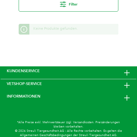
Filter
Keine Produkte gefunden.
KUNDENSERVICE
VETSHOP-SERVICE
INFORMATIONEN
*Alle Preise exkl. Mehrwertsteuer zzgl.
Versandkosten
. Preisänderungen
bleiben vorbehalten.
© 2026 Streuli Tiergesundheit AG - Alle Rechte vorbehalten. Es gelten die
Allgemeinen Geschäftsbedingungen
der Streuli Tiergesundheit AG.