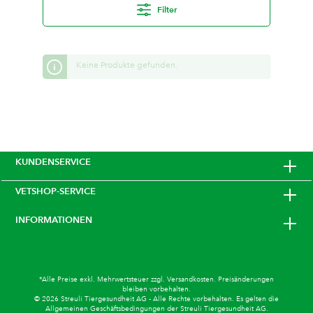
Filter
Keine Produkte gefunden.
KUNDENSERVICE
VETSHOP-SERVICE
INFORMATIONEN
*Alle Preise exkl. Mehrwertsteuer zzgl.
Versandkosten
. Preisänderungen
bleiben vorbehalten.
© 2026 Streuli Tiergesundheit AG - Alle Rechte vorbehalten. Es gelten die
Allgemeinen Geschäftsbedingungen
der Streuli Tiergesundheit AG.