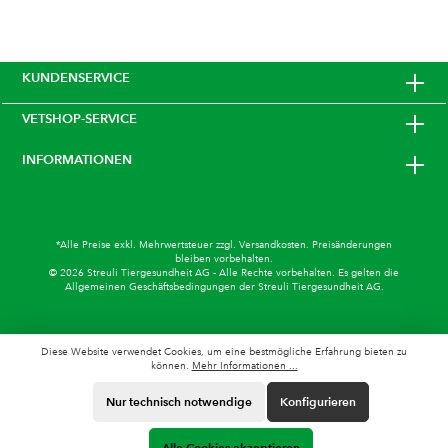
KUNDENSERVICE
VETSHOP-SERVICE
INFORMATIONEN
*Alle Preise exkl. Mehrwertsteuer zzgl.
Versandkosten
. Preisänderungen
bleiben vorbehalten.
© 2026 Streuli Tiergesundheit AG - Alle Rechte vorbehalten. Es gelten die
Allgemeinen Geschäftsbedingungen
der Streuli Tiergesundheit AG.
Diese Website verwendet Cookies, um eine bestmögliche Erfahrung bieten zu
können.
Mehr Informationen ...
Nur technisch notwendige
Konfigurieren
Alle Cookies akzeptieren