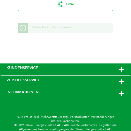
Filter
Keine Produkte gefunden.
KUNDENSERVICE
VETSHOP-SERVICE
INFORMATIONEN
*Alle Preise exkl. Mehrwertsteuer zzgl.
Versandkosten
. Preisänderungen
bleiben vorbehalten.
© 2026 Streuli Tiergesundheit AG - Alle Rechte vorbehalten. Es gelten die
Allgemeinen Geschäftsbedingungen
der Streuli Tiergesundheit AG.