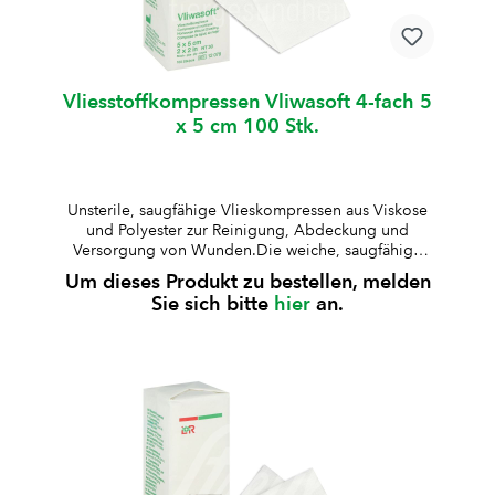
Vliesstoffkompressen Vliwasoft 4-fach 5
x 5 cm 100 Stk.
Unsterile, saugfähige Vlieskompressen aus Viskose
und Polyester zur Reinigung, Abdeckung und
Versorgung von Wunden.Die weiche, saugfähige
Struktur ermöglicht eine zuverlässige Aufnahme von
Um dieses Produkt zu bestellen, melden
Flüssigkeiten. unsteril4-fach gelegtsterilisierbaraus
Sie sich bitte
hier
an.
67% Viskose und 33% Polyesterweich und
hautfreundlichfusselarm und formstabilgute
Saugfähigkeit