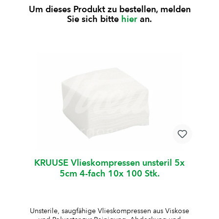
Struktur ermöglicht eine zuverlässige Aufnahme von
Um dieses Produkt zu bestellen, melden
Flüssigkeiten. unsteril4-fach gelegtsterilisierbaraus
Sie sich bitte
hier
an.
50 % Viskose und 50 % Polyesterweich und
hautfreundlichfusselarm und formstabilgute
SaugfähigkeitBesonderheit: bleibt auch im feuchten
Zustand weich und eignet sich daher besonders zum
Reinigen empfindlicher Bereiche, z. B. Ohren oder
verletzter Haut
KRUUSE Vlieskompressen unsteril 5x
5cm 4-fach 10x 100 Stk.
Unsterile, saugfähige Vlieskompressen aus Viskose