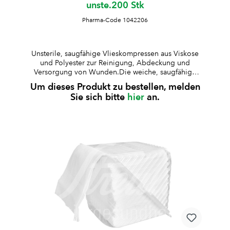
unste.200 Stk
Pharma-Code 1042206
Unsterile, saugfähige Vlieskompressen aus Viskose
und Polyester zur Reinigung, Abdeckung und
Versorgung von Wunden.Die weiche, saugfähige
Struktur ermöglicht eine zuverlässige Aufnahme von
Um dieses Produkt zu bestellen, melden
Flüssigkeiten. unsteril4-fach gelegtsterilisierbaraus
Sie sich bitte
hier
an.
65% Viskose und 35% Polyesterweich und
hautfreundlichfusselarm und formstabilgute
SaugfähigkeitBesonderheit: bleibt auch im feuchten
Zustand weich und eignet sich daher besonders zum
Reinigen empfindlicher Bereiche, z. B. Ohren oder
verletzter Haut