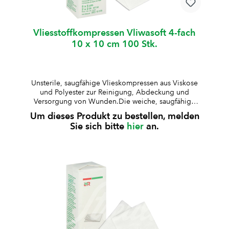
Vliesstoffkompressen Vliwasoft 4-fach
10 x 10 cm 100 Stk.
Unsterile, saugfähige Vlieskompressen aus Viskose
und Polyester zur Reinigung, Abdeckung und
Versorgung von Wunden.Die weiche, saugfähige
Struktur ermöglicht eine zuverlässige Aufnahme von
Um dieses Produkt zu bestellen, melden
Flüssigkeiten. unsteril4-fach gelegtsterilisierbaraus
Sie sich bitte
hier
an.
67% Viskose und 33% Polyesterweich und
hautfreundlichfusselarm und formstabilgute
Saugfähigkeit