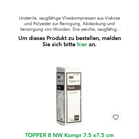
Unsterile, saugfähige Vlieskompressen aus Viskose
und Polyester zur Reinigung, Abdeckung und
Versorgung von Wunden. Die weiche, saugfähige
Struktur ermöglicht eine zuverlässige Aufnahme von
Um dieses Produkt zu bestellen, melden
Flüssigkeiten. unsteril4-fach gelegtsterilisierbaraus
Sie sich bitte
hier
an.
Viskose und Polyesterweich und
hautfreundlichfusselarm und formstabilgute
SaugfähigkeitBesonderheit: bleibt auch im feuchten
Zustand weich und eignet sich daher besonders zum
Reinigen empfindlicher Bereiche, z. B. Ohren oder
verletzter Haut.
TOPPER 8 NW Kompr 7.5 x7.5 cm