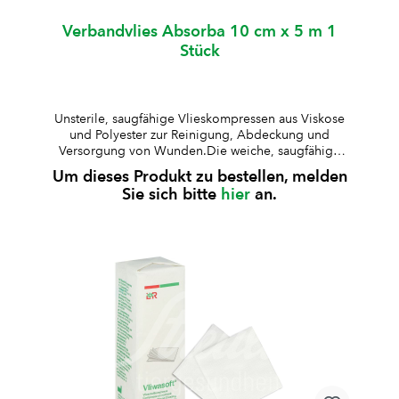
Verbandvlies Absorba 10 cm x 5 m 1
Stück
Unsterile, saugfähige Vlieskompressen aus Viskose
und Polyester zur Reinigung, Abdeckung und
Versorgung von Wunden.Die weiche, saugfähige
Struktur ermöglicht eine zuverlässige Aufnahme von
Um dieses Produkt zu bestellen, melden
Flüssigkeiten. unsteril4-fach gelegtsterilisierbaraus
Sie sich bitte
hier
an.
Viskose und Polyesterweich und
hautfreundlichfusselarm und formstabilgute
SaugfähigkeitBesonderheit: bleibt auch im feuchten
Zustand weich und eignet sich daher besonders zum
Reinigen empfindlicher Bereiche, z. B. Ohren oder
verletzter Haut