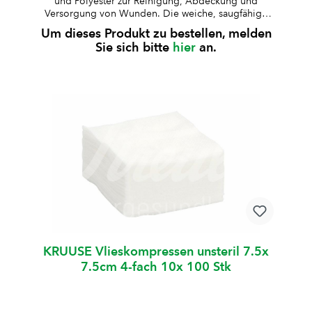
und Polyester zur Reinigung, Abdeckung und
Versorgung von Wunden. Die weiche, saugfähige
Struktur ermöglicht eine zuverlässige Aufnahme von
Um dieses Produkt zu bestellen, melden
Flüssigkeiten. unsteril4-fach gelegtsterilisierbaraus
Sie sich bitte
hier
an.
50 % Viskose und 50 % Polyesterweich und
hautfreundlichfusselarm und formstabilgute
SaugfähigkeitBesonderheit: bleibt auch im feuchten
Zustand weich und eignet sich daher besonders zum
Reinigen empfindlicher Bereiche, z. B. Ohren oder
verletzter Haut
KRUUSE Vlieskompressen unsteril 7.5x
7.5cm 4-fach 10x 100 Stk