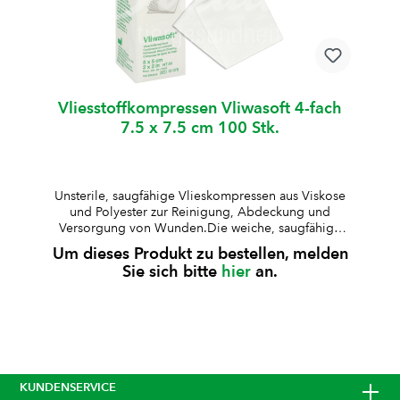
Vliesstoffkompressen Vliwasoft 4-fach
7.5 x 7.5 cm 100 Stk.
Unsterile, saugfähige Vlieskompressen aus Viskose
und Polyester zur Reinigung, Abdeckung und
Versorgung von Wunden.Die weiche, saugfähige
Struktur ermöglicht eine zuverlässige Aufnahme von
Um dieses Produkt zu bestellen, melden
Flüssigkeiten. unsteril4-fach gelegtsterilisierbaraus
Sie sich bitte
hier
an.
67% Viskose und 33% Polyesterweich und
hautfreundlichfusselarm und formstabilgute
Saugfähigkeit
KUNDENSERVICE