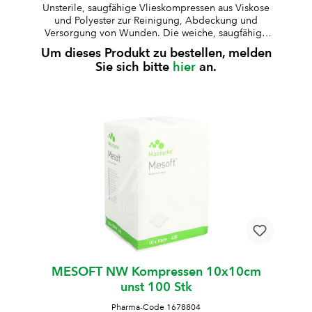
Unsterile, saugfähige Vlieskompressen aus Viskose
und Polyester zur Reinigung, Abdeckung und
Versorgung von Wunden. Die weiche, saugfähige
Struktur ermöglicht eine zuverlässige Aufnahme von
Um dieses Produkt zu bestellen, melden
Flüssigkeiten. unsteril4-fach gelegtsterilisierbaraus
Sie sich bitte
hier
an.
50 % Viskose und 50 % Polyesterweich und
hautfreundlichfusselarm und formstabilgute
SaugfähigkeitBesonderheit: bleibt auch im feuchten
Zustand weich und eignet sich daher besonders zum
Reinigen empfindlicher Bereiche, z. B. Ohren oder
verletzter Haut
MESOFT NW Kompressen 10x10cm
unst 100 Stk
Pharma-Code 1678804