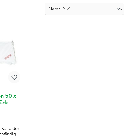
n 50 x
tück
e Kälte des
eständig