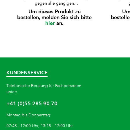
gegen alle gängigen
Desinfektionsmittel. Die Lagerungshilfe
Desinfekt
Um dieses Produkt zu
Um 
kann individuell an den Patienten
kann i
bestellen, melden Sie sich bitte
bestelle
angepasst und mithilfe einer speziellen
angepasst
hier
an.
Pumpe entlüftet werden. ideale
Pumpe
Unterstützung bei Operationen und
Unterst
Untersuchungenbeständig gegen alle
Untersuc
gängigen Desinfektionsmittelindividuell
gängigen D
an den Patienten anpassbarLuftablass
an den P
über spezielle
Pumperöntgendurchlässig
Pu
Hinweis:Lieferung ohne Pumpe; bitte
Hinweis:
separat bestellen unter Art.-Nr.
separ
P9273296
KUNDENSERVICE
Telefonische Beratung für Fachpersonen
unter:
+41 (0)55 285 90 70
Montag bis Donnerstag:
07:45 - 12:00 Uhr, 13:15 - 17:00 Uhr