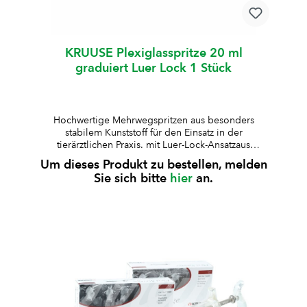
KRUUSE Plexiglasspritze 20 ml
graduiert Luer Lock 1 Stück
Hochwertige Mehrwegspritzen aus besonders
stabilem Kunststoff für den Einsatz in der
tierärztlichen Praxis. mit Luer-Lock-Ansatzaus
besonders stabilem Kunststoff gefertigtLuer-Lock-
Um dieses Produkt zu bestellen, melden
Ansatz aus Metall für sichere
Sie sich bitte
hier
an.
Verbindungenwahlweise mit graduiertem
(skaliertem) Kolbenstabauskochbar und
wiederverwendbar Hinweis:Passende KRUUSE
Drenchkanüle (Länge 12 cm, Aussen-Ø 5,85 cm /
Innen-Ø 3,85 cm) separat bestellbar Art.-Nr.
P9112325