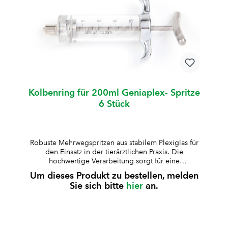
KolbenringGraduierungHubW008654Standard10
mlW0086550.5 mlzentralW006795Standard20
mlW0090451 mlexcentrischW008756kurz30
mlW0087882 mlexcentrischW007637kurz50
mlW0087352 mlexcentrischW008736lang100
mlW0087352 mlexcentrischW008638Standard200
mlW0086115 mlexcentrisch
Kolbenring für 200ml Geniaplex- Spritze
6 Stück
Robuste Mehrwegspritzen aus stabilem Plexiglas für
den Einsatz in der tierärztlichen Praxis. Die
hochwertige Verarbeitung sorgt für eine
zuverlässige Anwendung und lange Lebensdauer.
Um dieses Produkt zu bestellen, melden
aus besonders stabilem Plexiglas gefertigtKolben,
Sie sich bitte
hier
an.
Kolbenstange und Griff aus rostfreiem Stahl, Deckel
verchromtauskochbar und autoklavierbar (bis 125
°C, 30 Min., 1,3 bar)geeignet für Standard-
Medikamente (nicht für alkoholhaltige
Lösungen)Lieferung inklusive Ersatz-Kolbenring und