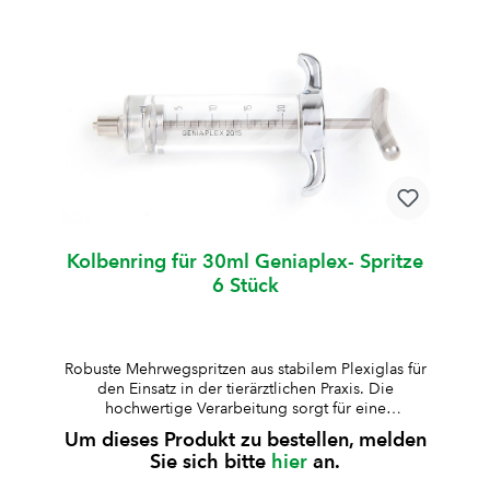
Medikamente (nicht für alkoholhaltige
Lösungen)Lieferung inklusive Ersatz-Kolbenring und
10 ml Silikonöl Art.-Nr.ZylinderformVolumenArt.-Nr.
KolbenringGraduierungHubW008654Standard10
mlW0086550.5 mlzentralW006795Standard20
mlW0090451 mlexcentrischW008756kurz30
mlW0087882 mlexcentrischW007637kurz50
mlW0087352 mlexcentrischW008736lang100
mlW0087352 mlexcentrischW008638Standard200
mlW0086115 mlexcentrisch
Kolbenring für 30ml Geniaplex- Spritze
6 Stück
Robuste Mehrwegspritzen aus stabilem Plexiglas für
den Einsatz in der tierärztlichen Praxis. Die
hochwertige Verarbeitung sorgt für eine
zuverlässige Anwendung und lange Lebensdauer.
Um dieses Produkt zu bestellen, melden
aus besonders stabilem Plexiglas gefertigtKolben,
Sie sich bitte
hier
an.
Kolbenstange und Griff aus rostfreiem Stahl, Deckel
verchromtauskochbar und autoklavierbar (bis 125