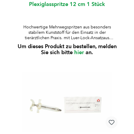
Plexiglasspritze 12 cm 1 Stück
Hochwertige Mehrwegspritzen aus besonders
stabilem Kunststoff für den Einsatz in der
tierärztlichen Praxis. mit Luer-Lock-Ansatzaus
besonders stabilem Kunststoff gefertigtLuer-Lock-
Um dieses Produkt zu bestellen, melden
Ansatz aus Metall für sichere
Sie sich bitte
hier
an.
Verbindungenwahlweise mit graduiertem
(skaliertem) Kolbenstabauskochbar und
wiederverwendbar Hinweis:Passende KRUUSE
Drenchkanüle (Länge 12 cm, Aussen-Ø 5,85 cm /
Innen-Ø 3,85 cm) separat bestellbar Art.-Nr.
P9112325