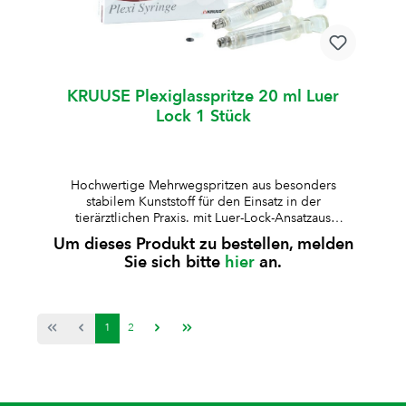
KRUUSE Plexiglasspritze 20 ml Luer
Lock 1 Stück
Hochwertige Mehrwegspritzen aus besonders
stabilem Kunststoff für den Einsatz in der
tierärztlichen Praxis. mit Luer-Lock-Ansatzaus
besonders stabilem Kunststoff gefertigtLuer-Lock-
Um dieses Produkt zu bestellen, melden
Ansatz aus Metall für sichere
Sie sich bitte
hier
an.
Verbindungenwahlweise mit graduiertem
(skaliertem) Kolbenstabauskochbar und
wiederverwendbar Hinweis:Passende KRUUSE
Drenchkanüle (Länge 12 cm, Aussen-Ø 5,85 cm /
1
2
Innen-Ø 3,85 cm) separat bestellbar Art.-Nr.
P9112325