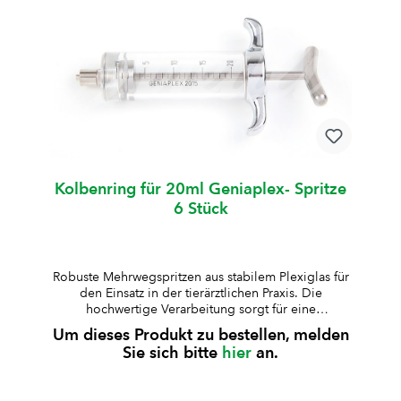
10 ml Silikonöl Art.-Nr.ZylinderformVolumenArt.-Nr.
KolbenringGraduierungHubW008654Standard10
mlW0086550.5 mlzentralW006795Standard20
mlW0090451 mlexcentrischW008756kurz30
mlW0087882 mlexcentrischW007637kurz50
mlW0087352 mlexcentrischW008736lang100
mlW0087352 mlexcentrischW008638Standard200
mlW0086115 mlexcentrisch
Kolbenring für 20ml Geniaplex- Spritze
6 Stück
Robuste Mehrwegspritzen aus stabilem Plexiglas für
den Einsatz in der tierärztlichen Praxis. Die
hochwertige Verarbeitung sorgt für eine
zuverlässige Anwendung und lange Lebensdauer.
Um dieses Produkt zu bestellen, melden
aus besonders stabilem Plexiglas gefertigtKolben,
Sie sich bitte
hier
an.
Kolbenstange und Griff aus rostfreiem Stahl, Deckel
verchromtauskochbar und autoklavierbar (bis 125
°C, 30 Min., 1,3 bar)geeignet für Standard-