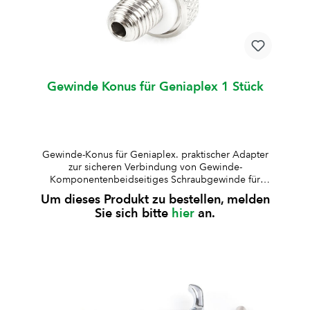
mlW0087352 mlexcentrischW008736lang100
mlW0087352 mlexcentrischW008638Standard200
mlW0086115 mlexcentrisch
Gewinde Konus für Geniaplex 1 Stück
Gewinde-Konus für Geniaplex. praktischer Adapter
zur sicheren Verbindung von Gewinde-
Komponentenbeidseitiges Schraubgewinde für
flexible Einsatzmöglichkeitengeeignet für Gewinde-
Um dieses Produkt zu bestellen, melden
Kanülenpassend für WDT Impfstäbe, Geniaplex- und
Sie sich bitte
hier
an.
weitere Spritzensystemeinklusive Dichtung für einen
sicheren und dichten Anschluss