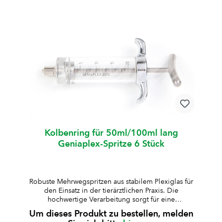
°C, 30 Min., 1,3 bar)geeignet für Standard-
Medikamente (nicht für alkoholhaltige
Lösungen)Lieferung inklusive Ersatz-Kolbenring und
10 ml Silikonöl Art.-Nr.ZylinderformVolumenArt.-Nr.
KolbenringGraduierungHubW008654Standard10
mlW0086550.5 mlzentralW006795Standard20
mlW0090451 mlexcentrischW008756kurz30
mlW0087882 mlexcentrischW007637kurz50
mlW0087352 mlexcentrischW008736lang100
mlW0087352 mlexcentrischW008638Standard200
mlW0086115 mlexcentrisch
Kolbenring für 50ml/100ml lang
Geniaplex-Spritze 6 Stück
Robuste Mehrwegspritzen aus stabilem Plexiglas für
den Einsatz in der tierärztlichen Praxis. Die
hochwertige Verarbeitung sorgt für eine
zuverlässige Anwendung und lange Lebensdauer.
Um dieses Produkt zu bestellen, melden
aus besonders stabilem Plexiglas gefertigtKolben,