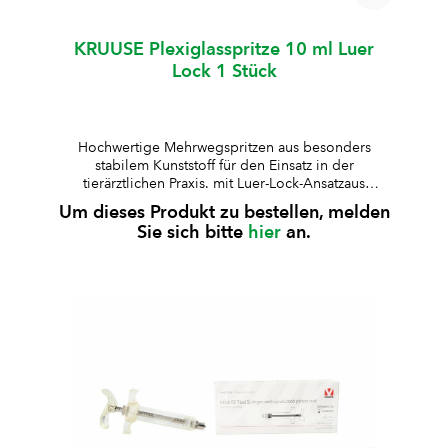
KRUUSE Plexiglasspritze 10 ml Luer
Lock 1 Stück
Hochwertige Mehrwegspritzen aus besonders
stabilem Kunststoff für den Einsatz in der
tierärztlichen Praxis. mit Luer-Lock-Ansatzaus
besonders stabilem Kunststoff gefertigtLuer-Lock-
Um dieses Produkt zu bestellen, melden
Ansatz aus Metall für sichere
Sie sich bitte
hier
an.
Verbindungenwahlweise mit graduiertem
(skaliertem) Kolbenstabauskochbar und
wiederverwendbar Hinweis:Passende KRUUSE
Drenchkanüle (Länge 12 cm, Aussen-Ø 5,85 cm /
Innen-Ø 3,85 cm) separat bestellbar Art.-Nr.
P9112325