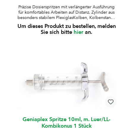
Präzise Dosierspritzen mit verlängerter Ausführung
für komfortables Arbeiten auf Distanz. Zylinder aus
besonders stabilem PlexiglasKolben, Kolbenstange
und Griff aus rostfreiem Stahl, Deckel
Um dieses Produkt zu bestellen, melden
verchromtDosis-Einstellschraube über dem
Sie sich bitte
hier
an.
Deckelverschliessbare Sicherungsschraube für
konstante Dosierungauskochbar und autoklavierbar
(bis 125 °C, 30 Min., 1,3 bar)robuste und langlebige
AusführungArt.-Nr. W006794: 10 ml (Graduierung
0,5 ml, Kolbenring Art.-Nr. W008655)Art.-Nr.
W008755: 20 ml (Graduierung 1 ml, Kolbenring
Art.-Nr. W009045)
Geniaplex Spritze 10ml, m. Luer/LL-
Kombikonus 1 Stück