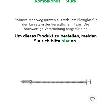
Kombikonus 1 Stück
Robuste Mehrwegspritzen aus stabilem Plexiglas für
den Einsatz in der tierärztlichen Praxis. Die
hochwertige Verarbeitung sorgt für eine
zuverlässige Anwendung und lange Lebensdauer.
Um dieses Produkt zu bestellen, melden
aus besonders stabilem Plexiglas gefertigtKolben,
Sie sich bitte
hier
an.
Kolbenstange und Griff aus rostfreiem Stahl, Deckel
verchromtauskochbar und autoklavierbar (bis 125
°C, 30 Min., 1,3 bar)geeignet für Standard-
Medikamente (nicht für alkoholhaltige
Lösungen)Lieferung inklusive Ersatz-Kolbenring und
10 ml Silikonöl Art.-Nr.ZylinderformVolumenArt.-Nr.
KolbenringGraduierungHubW008654Standard10
mlW0086550.5 mlzentralW006795Standard20
mlW0090451 mlexcentrischW008756kurz30
mlW0087882 mlexcentrischW007637kurz50
mlW0087352 mlexcentrischW008736lang100
mlW0087352 mlexcentrischW008638Standard200
mlW0086115 mlexcentrisch