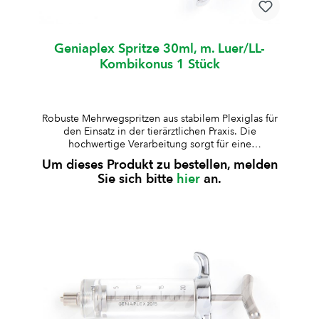
Geniaplex Spritze 30ml, m. Luer/LL-
Kombikonus 1 Stück
Robuste Mehrwegspritzen aus stabilem Plexiglas für
den Einsatz in der tierärztlichen Praxis. Die
hochwertige Verarbeitung sorgt für eine
zuverlässige Anwendung und lange Lebensdauer.
Um dieses Produkt zu bestellen, melden
aus besonders stabilem Plexiglas gefertigtKolben,
Sie sich bitte
hier
an.
Kolbenstange und Griff aus rostfreiem Stahl, Deckel
verchromtauskochbar und autoklavierbar (bis 125
°C, 30 Min., 1,3 bar)geeignet für Standard-
Medikamente (nicht für alkoholhaltige
Lösungen)Lieferung inklusive Ersatz-Kolbenring und
10 ml Silikonöl Art.-Nr.ZylinderformVolumenArt.-Nr.
KolbenringGraduierungHubW008654Standard10
mlW0086550.5 mlzentralW006795Standard20
mlW0090451 mlexcentrischW008756kurz30
mlW0087882 mlexcentrischW007637kurz50
mlW0087352 mlexcentrischW008736lang100