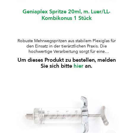
Geniaplex Spritze 20ml, m. Luer/LL-
Kombikonus 1 Stück
Robuste Mehrwegspritzen aus stabilem Plexiglas für
den Einsatz in der tierärztlichen Praxis. Die
hochwertige Verarbeitung sorgt für eine
zuverlässige Anwendung und lange Lebensdauer.
Um dieses Produkt zu bestellen, melden
aus besonders stabilem Plexiglas gefertigtKolben,
Sie sich bitte
hier
an.
Kolbenstange und Griff aus rostfreiem Stahl, Deckel
verchromtauskochbar und autoklavierbar (bis 125
°C, 30 Min., 1,3 bar)geeignet für Standard-
Medikamente (nicht für alkoholhaltige
Lösungen)Lieferung inklusive Ersatz-Kolbenring und
10 ml Silikonöl Art.-Nr.ZylinderformVolumenArt.-Nr.
KolbenringGraduierungHubW008654Standard10
mlW0086550.5 mlzentralW006795Standard20
mlW0090451 mlexcentrischW008756kurz30
mlW0087882 mlexcentrischW007637kurz50
mlW0087352 mlexcentrischW008736lang100
mlW0087352 mlexcentrischW008638Standard200
mlW0086115 mlexcentrisch