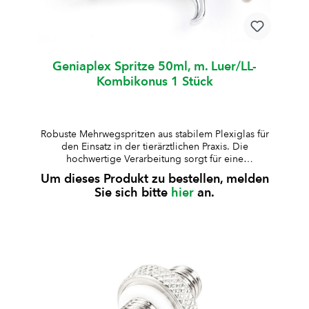
mlW0087352 mlexcentrischW008638Standard200
mlW0086115 mlexcentrisch
Geniaplex Spritze 50ml, m. Luer/LL-
Kombikonus 1 Stück
Robuste Mehrwegspritzen aus stabilem Plexiglas für
den Einsatz in der tierärztlichen Praxis. Die
hochwertige Verarbeitung sorgt für eine
zuverlässige Anwendung und lange Lebensdauer.
Um dieses Produkt zu bestellen, melden
aus besonders stabilem Plexiglas gefertigtKolben,
Sie sich bitte
hier
an.
Kolbenstange und Griff aus rostfreiem Stahl, Deckel
verchromtauskochbar und autoklavierbar (bis 125
°C, 30 Min., 1,3 bar)geeignet für Standard-
Medikamente (nicht für alkoholhaltige
Lösungen)Lieferung inklusive Ersatz-Kolbenring und
10 ml Silikonöl Art.-Nr.ZylinderformVolumenArt.-Nr.
KolbenringGraduierungHubW008654Standard10
mlW0086550.5 mlzentralW006795Standard20
mlW0090451 mlexcentrischW008756kurz30
mlW0087882 mlexcentrischW007637kurz50