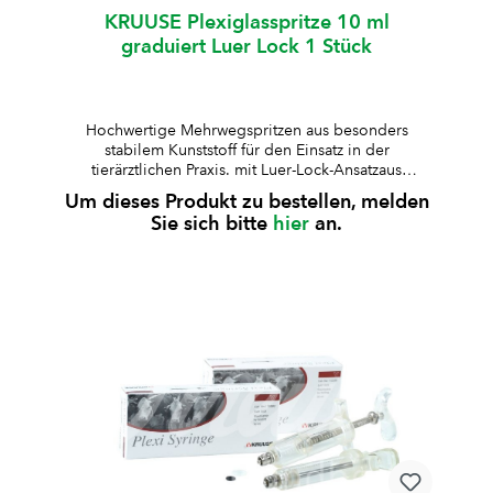
KRUUSE Plexiglasspritze 10 ml
graduiert Luer Lock 1 Stück
Hochwertige Mehrwegspritzen aus besonders
stabilem Kunststoff für den Einsatz in der
tierärztlichen Praxis. mit Luer-Lock-Ansatzaus
besonders stabilem Kunststoff gefertigtLuer-Lock-
Um dieses Produkt zu bestellen, melden
Ansatz aus Metall für sichere
Sie sich bitte
hier
an.
Verbindungenwahlweise mit graduiertem
(skaliertem) Kolbenstabauskochbar und
wiederverwendbar Hinweis:Passende KRUUSE
Drenchkanüle (Länge 12 cm, Aussen-Ø 5,85 cm /
Innen-Ø 3,85 cm) separat bestellbar Art.-Nr.
P9112325