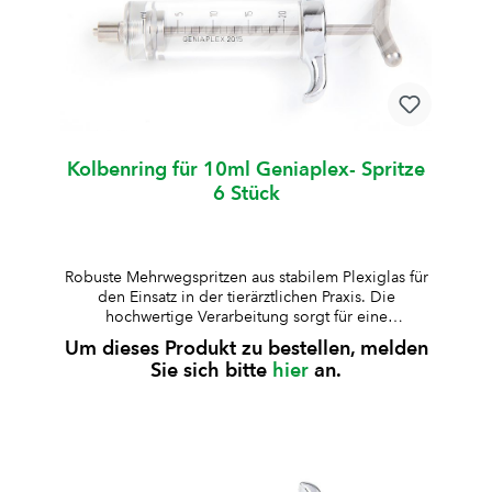
Kolbenring für 10ml Geniaplex- Spritze
6 Stück
Robuste Mehrwegspritzen aus stabilem Plexiglas für
den Einsatz in der tierärztlichen Praxis. Die
hochwertige Verarbeitung sorgt für eine
zuverlässige Anwendung und lange Lebensdauer.
Um dieses Produkt zu bestellen, melden
aus besonders stabilem Plexiglas gefertigtKolben,
Sie sich bitte
hier
an.
Kolbenstange und Griff aus rostfreiem Stahl, Deckel
verchromtauskochbar und autoklavierbar (bis 125
°C, 30 Min., 1,3 bar)geeignet für Standard-
Medikamente (nicht für alkoholhaltige
Lösungen)Lieferung inklusive Ersatz-Kolbenring und
10 ml Silikonöl Art.-Nr.ZylinderformVolumenArt.-Nr.