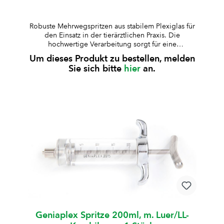
Robuste Mehrwegspritzen aus stabilem Plexiglas für
den Einsatz in der tierärztlichen Praxis. Die
hochwertige Verarbeitung sorgt für eine
zuverlässige Anwendung und lange Lebensdauer.
Um dieses Produkt zu bestellen, melden
aus besonders stabilem Plexiglas gefertigtKolben,
Sie sich bitte
hier
an.
Kolbenstange und Griff aus rostfreiem Stahl, Deckel
verchromtauskochbar und autoklavierbar (bis 125
°C, 30 Min., 1,3 bar)geeignet für Standard-
Medikamente (nicht für alkoholhaltige
Lösungen)Lieferung inklusive Ersatz-Kolbenring und
10 ml Silikonöl Art.-Nr.ZylinderformVolumenArt.-Nr.
KolbenringGraduierungHubW008654Standard10
mlW0086550.5 mlzentralW006795Standard20
mlW0090451 mlexcentrischW008756kurz30
mlW0087882 mlexcentrischW007637kurz50
mlW0087352 mlexcentrischW008736lang100
mlW0087352 mlexcentrischW008638Standard200
mlW0086115 mlexcentrisch
Geniaplex Spritze 200ml, m. Luer/LL-