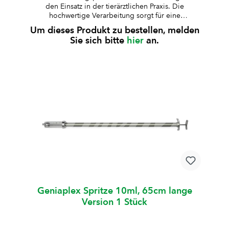
den Einsatz in der tierärztlichen Praxis. Die
hochwertige Verarbeitung sorgt für eine
zuverlässige Anwendung und lange Lebensdauer.
Um dieses Produkt zu bestellen, melden
aus besonders stabilem Plexiglas gefertigtKolben,
Sie sich bitte
hier
an.
Kolbenstange und Griff aus rostfreiem Stahl, Deckel
verchromtauskochbar und autoklavierbar (bis 125
°C, 30 Min., 1,3 bar)geeignet für Standard-
Medikamente (nicht für alkoholhaltige
Lösungen)Lieferung inklusive Ersatz-Kolbenring und
10 ml Silikonöl Art.-Nr.ZylinderformVolumenArt.-Nr.
KolbenringGraduierungHubW008654Standard10
mlW0086550.5 mlzentralW006795Standard20
mlW0090451 mlexcentrischW008756kurz30
mlW0087882 mlexcentrischW007637kurz50
mlW0087352 mlexcentrischW008736lang100
mlW0087352 mlexcentrischW008638Standard200
mlW0086115 mlexcentrisch
Geniaplex Spritze 10ml, 65cm lange
Version 1 Stück