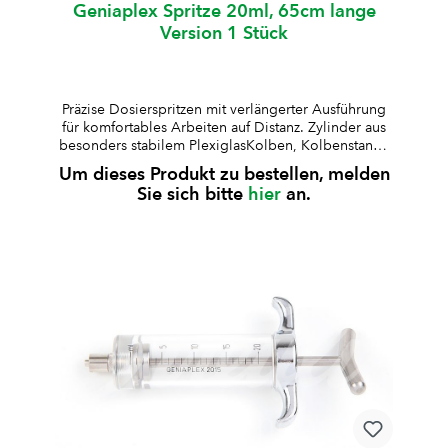
Geniaplex Spritze 20ml, 65cm lange
Version 1 Stück
Präzise Dosierspritzen mit verlängerter Ausführung
für komfortables Arbeiten auf Distanz. Zylinder aus
besonders stabilem PlexiglasKolben, Kolbenstange
und Griff aus rostfreiem Stahl, Deckel
Um dieses Produkt zu bestellen, melden
verchromtDosis-Einstellschraube über dem
Sie sich bitte
hier
an.
Deckelverschliessbare Sicherungsschraube für
konstante Dosierungauskochbar und autoklavierbar
(bis 125 °C, 30 Min., 1,3 bar)robuste und langlebige
AusführungArt.-Nr. W006794: 10 ml (Graduierung
0,5 ml, Kolbenring Art.-Nr. W008655)Art.-Nr.
W008755: 20 ml (Graduierung 1 ml, Kolbenring
Art.-Nr. W009045)