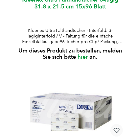
31.8 x 21.5 cm 15x96 Blatt
Kleenex Ultra Falthandtücher - Interfold. 3-
lagigInterfold / V - Faltung für die einfache
Einzelblattausgabe96 Tücher pro Clip/ Packung,
Blattmasse 31,8 x 21,5 cmFSC- und EU Ecolabel
Um dieses Produkt zu bestellen, melden
zertifiziertpassen für Aquarius Spender W094417
Sie sich bitte
hier
an.
und W094419