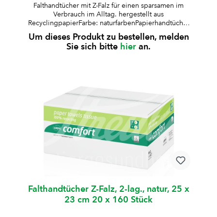
Falthandtücher mit Z-Falz für einen sparsamen im
Verbrauch im Alltag. hergestellt aus
RecyclingpapierFarbe: naturfarbenPapierhandtücher
mit Z-Falz für Einzelblattentnahme, sparsam im
Um dieses Produkt zu bestellen, melden
Verbrauch Erhältlich in zwei Varianten: 1-lagig: für
Sie sich bitte
hier
an.
den wirtschaftlichen Alltagsgebrauch278 Blatt pro
PackungKartoninhalt: 18 x 278 BlattBlattmasse: 24.5
x 23 cm 2-lagig: für höhere Saugkraft und mehr
Komfort160 Blatt pro PackungKartoninhalt: 20 × 160
BlattBlattmasse: 25 x 23 cm Hinweis:Passend für
Spender W095184 und W095183
Falthandtücher Z-Falz, 2-lag., natur, 25 x
23 cm 20 x 160 Stück