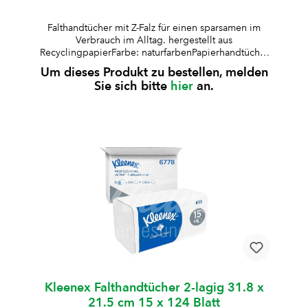
Falthandtücher mit Z-Falz für einen sparsamen im
Verbrauch im Alltag. hergestellt aus
RecyclingpapierFarbe: naturfarbenPapierhandtücher
mit Z-Falz für Einzelblattentnahme, sparsam im
Um dieses Produkt zu bestellen, melden
Verbrauch Erhältlich in zwei Varianten: 1-lagig: für
Sie sich bitte
hier
an.
den wirtschaftlichen Alltagsgebrauch278 Blatt pro
PackungKartoninhalt: 18 x 278 BlattBlattmasse: 24.5
x 23 cm 2-lagig: für höhere Saugkraft und mehr
Komfort160 Blatt pro PackungKartoninhalt: 20 × 160
BlattBlattmasse: 25 x 23 cm Hinweis:Passend für
Spender W095184 und W095183
Kleenex Falthandtücher 2-lagig 31.8 x
21.5 cm 15 x 124 Blatt