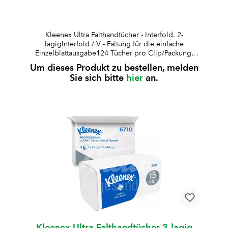
Kleenex Ultra Falthandtücher - Interfold. 2-
lagigInterfold / V - Faltung für die einfache
Einzelblattausgabe124 Tücher pro Clip/Packung,
Blattmaße 31,8 x 21,5 cmFSC- und EU Ecolabel
Um dieses Produkt zu bestellen, melden
zertifiziertpassend für Aquarius Spender W094417
Sie sich bitte
hier
an.
und W094419
Kleenex Ultra Falthandtücher 3-lagig