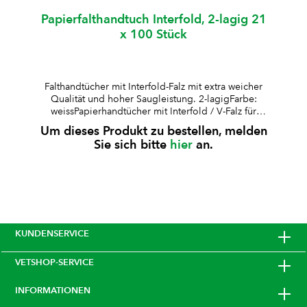
Papierfalthandtuch Interfold, 2-lagig 21
x 100 Stück
Falthandtücher mit Interfold-Falz mit extra weicher
Qualität und hoher Saugleistung. 2-lagigFarbe:
weissPapierhandtücher mit Interfold / V-Falz für
Einzelblattentnahme, sparsam im Verbrauchextra
Um dieses Produkt zu bestellen, melden
weich mit höchster SaugleistungBlattmasse: 21 × 34
Sie sich bitte
hier
an.
cm Hinweis: Passend für Tork H2 Handtuchspender.
KUNDENSERVICE
VETSHOP-SERVICE
INFORMATIONEN