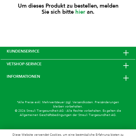
Narkosemonitoren mit integrierter Kapnographie
Um dieses Produkt zu bestellen, melden
und sorgt für die kontrollierte Abführung von
Sie sich bitte
hier
an.
verbrauchtem Messgas bei parallelem Einsatz von
Inhalationsnarkotika sicheres Ableiten von CO₂- und
Narkosegasrestenpassend für Kapnographen und
Narkosemonitore mit Kapnographiezur Abführung
von verbrauchtem Messgas bei parallelem Einsatz
von Inhalationsnarkotikaverbindet den Luftauslass
des Kapnographiemoduls mit dem Aktivkohlefilter
oder der Absaugeeinheit
KUNDENSERVICE
VETSHOP-SERVICE
INFORMATIONEN
*Alle Preise exkl. Mehrwertsteuer zzgl.
Versandkosten
. Preisänderungen
bleiben vorbehalten.
© 2026 Streuli Tiergesundheit AG - Alle Rechte vorbehalten. Es gelten die
Allgemeinen Geschäftsbedingungen
der Streuli Tiergesundheit AG.
Diese Website verwendet Cookies, um eine bestmögliche Erfahrung bieten zu