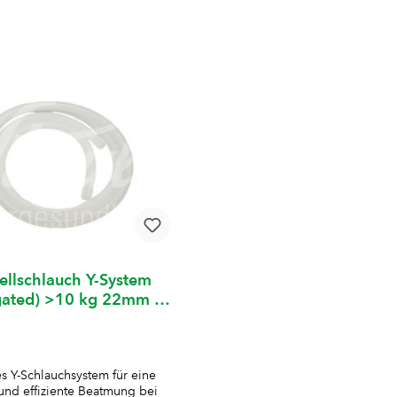
llschlauch Y-System
gated) >10 kg 22mm x
2m 1 Stk.
es Y-Schlauchsystem für eine
und effiziente Beatmung bei