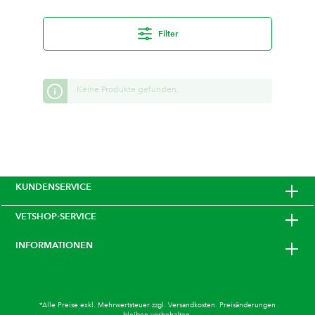
Filter
Keine Produkte gefunden.
KUNDENSERVICE
VETSHOP-SERVICE
INFORMATIONEN
*Alle Preise exkl. Mehrwertsteuer zzgl.
Versandkosten
. Preisänderungen
bleiben vorbehalten.